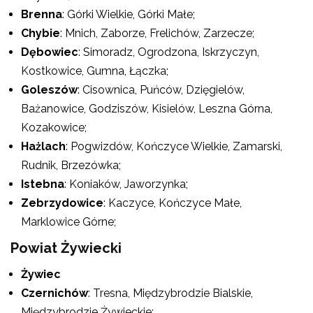
Brenna
: Górki Wielkie, Górki Małe;
Chybie
: Mnich, Zaborze, Frelichów, Zarzecze;
Dębowiec
: Simoradz, Ogrodzona, Iskrzyczyn,
Kostkowice, Gumna, Łączka;
Goleszów
: Cisownica, Puńców, Dzięgielów,
Bażanowice, Godziszów, Kisielów, Leszna Górna,
Kozakowice;
Hażlach
: Pogwizdów, Kończyce Wielkie, Zamarski,
Rudnik, Brzezówka;
Istebna
: Koniaków, Jaworzynka;
Zebrzydowice
: Kaczyce, Kończyce Małe,
Marklowice Górne;
Powiat Żywiecki
Żywiec
Czernichów
: Tresna, Międzybrodzie Bialskie,
Międzybrodzie Żywieckie;