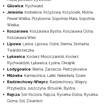
Gilowice
: Rychwałd;
Jeleśnia
: Korbielów, Krzyżowa, Krzyżówki, Mutne,
Pewel Wielka, Przyborów, Sopotnia Mała, Sopotnia
Wielka;
Koszarawa
: Koszarawa Bystra, Koszarawa Cicha,
Koszarawa Wieś
Lipowa
: Leśna, Lipowa, Ostre, Sienna, Słotwina,
Twardorzeczka
Łękawica
: Kocierz Moszczanicki, Kocierz
Rychwałdzki, Łękawica, Łysina, Okrajnik
Łodygowice
: Bierna, Zarzecze, Pietrzykowice
Milówka
: Kamesznica, Laliki, Nieledwia, Szare
Radziechowy-Wieprz
: Radziechowy, Wieprz,
Przybędza, Juszczyna, Brzuśnik, Bystra;
Rajcza
: Sól-Kiczora, Rajcza, Rycerka Dolna, Rycerka
Górna, Sól, Zwardoń;