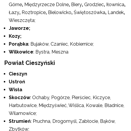
Górne
,
Międzyrzecze Dolne
,
Biery
,
Grodziec
,
Iłownica
,
Łazy
,
Roztropice
,
Bielowicko
,
Świętoszówka
,
Landek
,
Wieszczęta;
Jaworze;
Kozy;
Porąbka
: Bujaków, Czaniec, Kobiernice;
Wilkowice
: Bystra, Meszna
Powiat Cieszyński
Cieszyn
Ustroń
Wisła
Skoczów
: Ochaby, Pogórze, Pierściec, Kiczyce,
Harbutowice, Międzyświeć, Wiślica, Kowale, Bładnice,
Wilamowice;
Strumień
: Pruchna, Drogomyśl, Zabłocie, Bąków,
Zbytków;