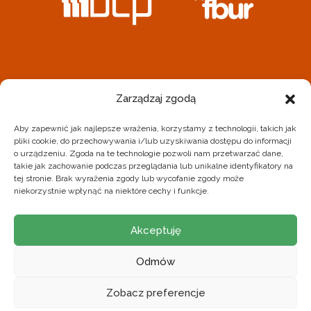
REALIZATOREM PROJEKTU JEST STOWARZYSZENIE
Zarządzaj zgodą
BIELSKIE CENTRUM PRZEDSIĘBIORCZOŚCI
Aby zapewnić jak najlepsze wrażenia, korzystamy z technologii, takich jak
BIURO PROJEKTU
pliki cookie, do przechowywania i/lub uzyskiwania dostępu do informacji
o urządzeniu. Zgoda na te technologie pozwoli nam przetwarzać dane,
43-300 Bielsko-Biała ul. Zacisze 5
takie jak zachowanie podczas przeglądania lub unikalne identyfikatory na
tej stronie. Brak wyrażenia zgody lub wycofanie zgody może
699-713-669
fbur@bcp.org.pl
niekorzystnie wpłynąć na niektóre cechy i funkcje.
Polityka prywatności
Akceptuję
Odmów
Zobacz preferencje