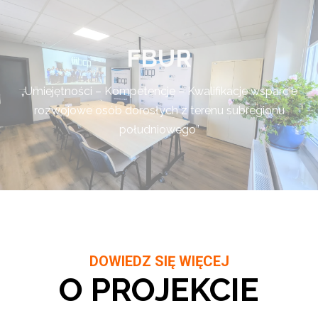
FBUR
„Umiejętności – Kompetencje – Kwalifikacje wsparcie
rozwojowe osób dorosłych z terenu subregionu
południowego”
DOWIEDZ SIĘ WIĘCEJ
O PROJEKCIE