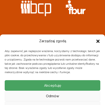
REALIZATOREM PROJEKTU JEST STOWARZYSZENIE
Zarządzaj zgodą
BIELSKIE CENTRUM PRZEDSIĘBIORCZOŚCI
Aby zapewnić jak najlepsze wrażenia, korzystamy z technologii, takich jak
BIURO PROJEKTU
pliki cookie, do przechowywania i/lub uzyskiwania dostępu do informacji
o urządzeniu. Zgoda na te technologie pozwoli nam przetwarzać dane,
43-300 Bielsko-Biała ul. Zacisze 5
takie jak zachowanie podczas przeglądania lub unikalne identyfikatory na
tej stronie. Brak wyrażenia zgody lub wycofanie zgody może
699-713-669
fbur@bcp.org.pl
niekorzystnie wpłynąć na niektóre cechy i funkcje.
Polityka prywatności
Akceptuję
Odmów