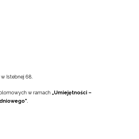
w Istebnej 68.
odyplomowych w ramach
„Umiejętności –
udniowego”
.